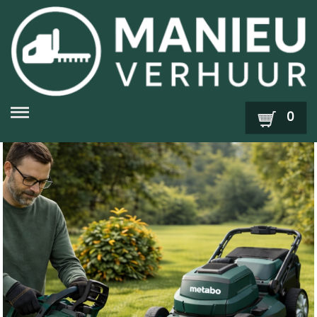
Zoek
0
Snoeien en Heggen
Opruimen van Bladeren en
Tuinafval
Maaien en Trimmen
Zagen en Snoeien van Hout