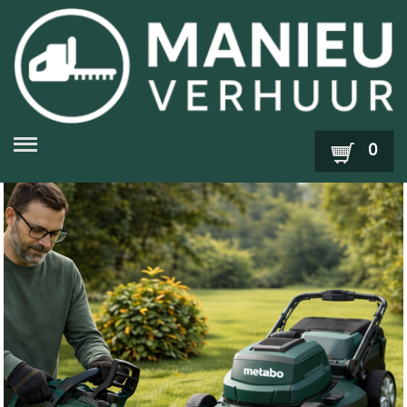
Zoek
0
Snoeien en Heggen
Opruimen van Bladeren en
Tuinafval
Maaien en Trimmen
Zagen en Snoeien van Hout