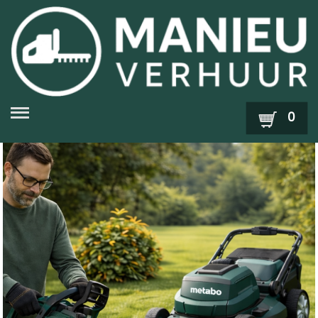
Zoek
0
Snoeien en Heggen
Opruimen van Bladeren en
Tuinafval
Maaien en Trimmen
Zagen en Snoeien van Hout